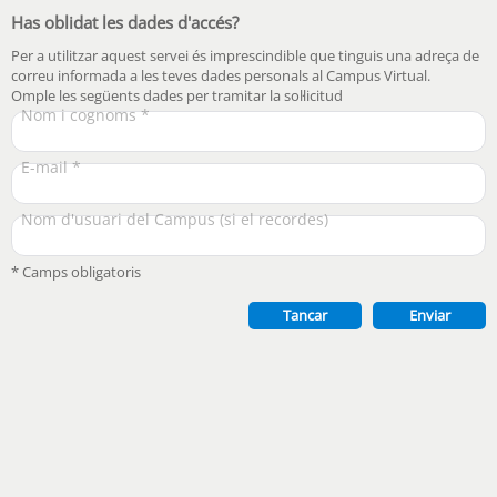
Has oblidat les dades d'accés?
Per a utilitzar aquest servei és imprescindible que tinguis una adreça de
correu informada a les teves dades personals al Campus Virtual.
Omple les següents dades per tramitar la sol·licitud
Nom i cognoms *
E-mail *
Nom d'usuari del Campus (si el recordes)
* Camps obligatoris
Tancar
Enviar