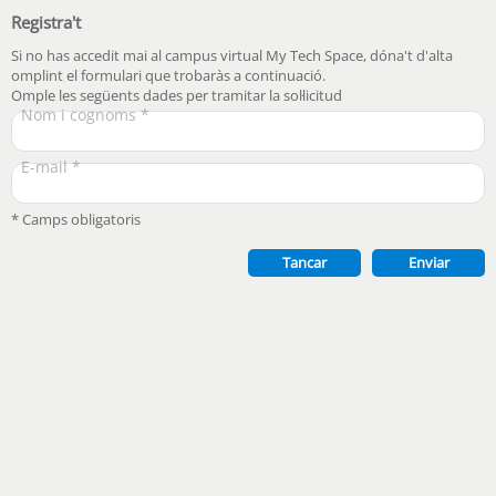
Registra't
Si no has accedit mai al campus virtual My Tech Space, dóna't d'alta
omplint el formulari que trobaràs a continuació.
Omple les següents dades per tramitar la sol·licitud
Nom i cognoms *
E-mail *
* Camps obligatoris
Tancar
Enviar